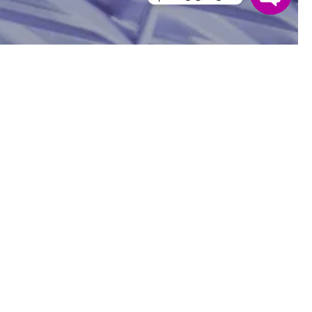
Open chaty
تق