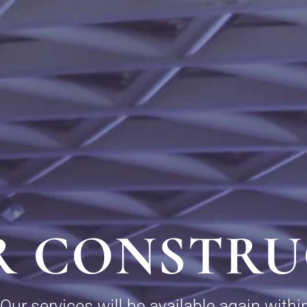
R CONSTRU
Our services will be available again within