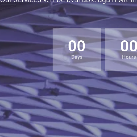
00
0
Days
Hours